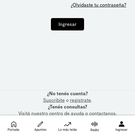
¿Olvidaste tu contraseña?
Ingresar
¿No tenés cuenta?
Suscribite
o
registrate
.
¿Tenés consultas?
Visitá nuestro
centro de ayuda
o
contactanos
.
Portada
Apuntes
Lo más leído
Ingresar
Radio