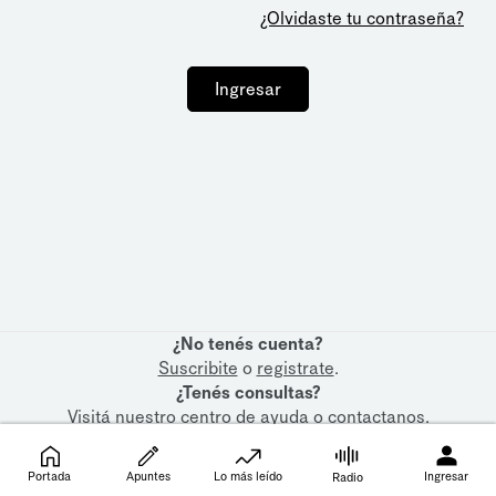
¿Olvidaste tu contraseña?
Ingresar
¿No tenés cuenta?
Suscribite
o
registrate
.
¿Tenés consultas?
Visitá nuestro
centro de ayuda
o
contactanos
.
Portada
Apuntes
Lo más leído
Ingresar
Radio