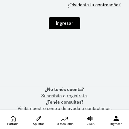
¿Olvidaste tu contraseña?
Ingresar
¿No tenés cuenta?
Suscribite
o
registrate
.
¿Tenés consultas?
Visitá nuestro
centro de ayuda
o
contactanos
.
Portada
Apuntes
Lo más leído
Ingresar
Radio