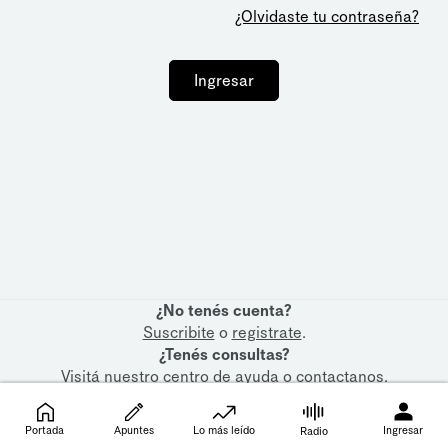
¿Olvidaste tu contraseña?
Ingresar
¿No tenés cuenta?
Suscribite
o
registrate
.
¿Tenés consultas?
Visitá nuestro
centro de ayuda
o
contactanos
.
Portada
Apuntes
Lo más leído
Ingresar
Radio