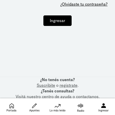
¿Olvidaste tu contraseña?
Ingresar
¿No tenés cuenta?
Suscribite
o
registrate
.
¿Tenés consultas?
Visitá nuestro
centro de ayuda
o
contactanos
.
Portada
Apuntes
Lo más leído
Ingresar
Radio