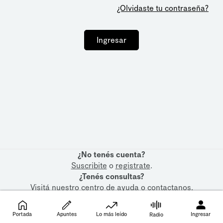
¿Olvidaste tu contraseña?
Ingresar
¿No tenés cuenta?
Suscribite
o
registrate
.
¿Tenés consultas?
Visitá nuestro
centro de ayuda
o
contactanos
.
Portada
Apuntes
Lo más leído
Ingresar
Radio