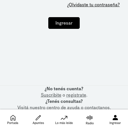
¿Olvidaste tu contraseña?
Ingresar
¿No tenés cuenta?
Suscribite
o
registrate
.
¿Tenés consultas?
Visitá nuestro
centro de ayuda
o
contactanos
.
Portada
Apuntes
Lo más leído
Ingresar
Radio