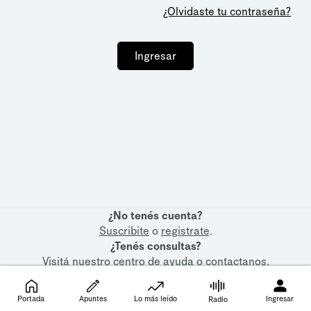
¿Olvidaste tu contraseña?
Ingresar
¿No tenés cuenta?
Suscribite
o
registrate
.
¿Tenés consultas?
Visitá nuestro
centro de ayuda
o
contactanos
.
Portada
Apuntes
Lo más leído
Ingresar
Radio