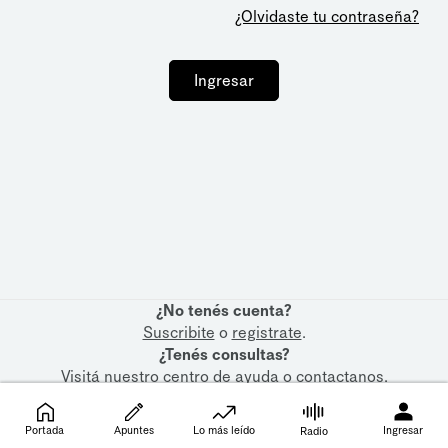
¿Olvidaste tu contraseña?
Ingresar
¿No tenés cuenta?
Suscribite
o
registrate
.
¿Tenés consultas?
Visitá nuestro
centro de ayuda
o
contactanos
.
Portada
Apuntes
Lo más leído
Ingresar
Radio