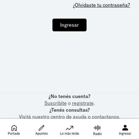
¿Olvidaste tu contraseña?
Ingresar
¿No tenés cuenta?
Suscribite
o
registrate
.
¿Tenés consultas?
Visitá nuestro
centro de ayuda
o
contactanos
.
Portada
Apuntes
Lo más leído
Ingresar
Radio