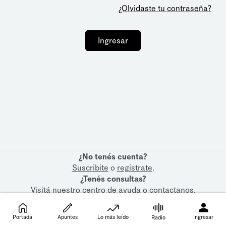
¿Olvidaste tu contraseña?
Ingresar
¿No tenés cuenta?
Suscribite
o
registrate
.
¿Tenés consultas?
Visitá nuestro
centro de ayuda
o
contactanos
.
Portada
Apuntes
Lo más leído
Ingresar
Radio