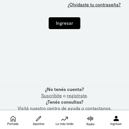
¿Olvidaste tu contraseña?
Ingresar
¿No tenés cuenta?
Suscribite
o
registrate
.
¿Tenés consultas?
Visitá nuestro
centro de ayuda
o
contactanos
.
Portada
Apuntes
Lo más leído
Ingresar
Radio