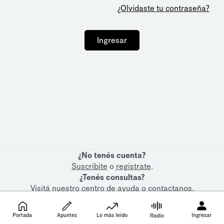
¿Olvidaste tu contraseña?
Ingresar
¿No tenés cuenta?
Suscribite
o
registrate
.
¿Tenés consultas?
Visitá nuestro
centro de ayuda
o
contactanos
.
Portada
Apuntes
Lo más leído
Ingresar
Radio