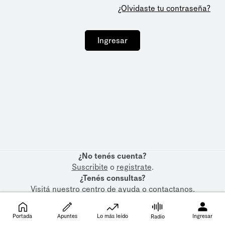
¿Olvidaste tu contraseña?
Ingresar
¿No tenés cuenta?
Suscribite
o
registrate
.
¿Tenés consultas?
Visitá nuestro
centro de ayuda
o
contactanos
.
Portada
Apuntes
Lo más leído
Ingresar
Radio