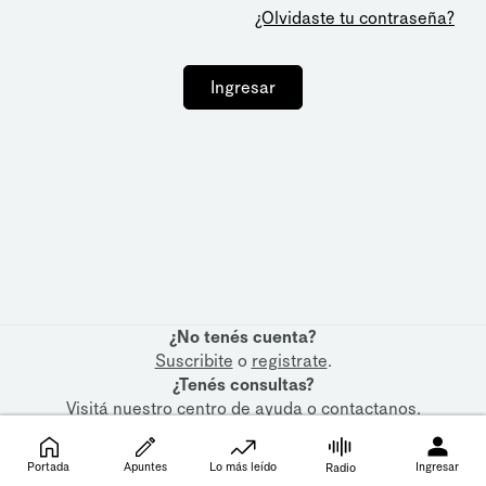
¿Olvidaste tu contraseña?
Ingresar
¿No tenés cuenta?
Suscribite
o
registrate
.
¿Tenés consultas?
Visitá nuestro
centro de ayuda
o
contactanos
.
Portada
Apuntes
Lo más leído
Ingresar
Radio