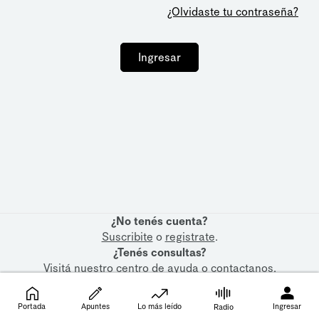
¿Olvidaste tu contraseña?
Ingresar
¿No tenés cuenta?
Suscribite
o
registrate
.
¿Tenés consultas?
Visitá nuestro
centro de ayuda
o
contactanos
.
Portada
Apuntes
Lo más leído
Ingresar
Radio