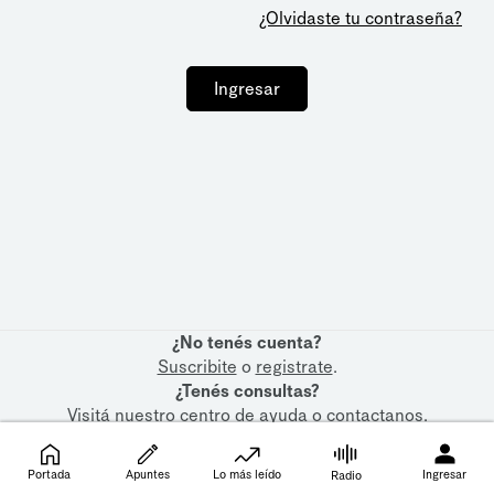
¿Olvidaste tu contraseña?
Ingresar
¿No tenés cuenta?
Suscribite
o
registrate
.
¿Tenés consultas?
Visitá nuestro
centro de ayuda
o
contactanos
.
Portada
Apuntes
Lo más leído
Ingresar
Radio