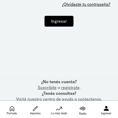
¿Olvidaste tu contraseña?
Ingresar
¿No tenés cuenta?
Suscribite
o
registrate
.
¿Tenés consultas?
Visitá nuestro
centro de ayuda
o
contactanos
.
Portada
Apuntes
Lo más leído
Ingresar
Radio