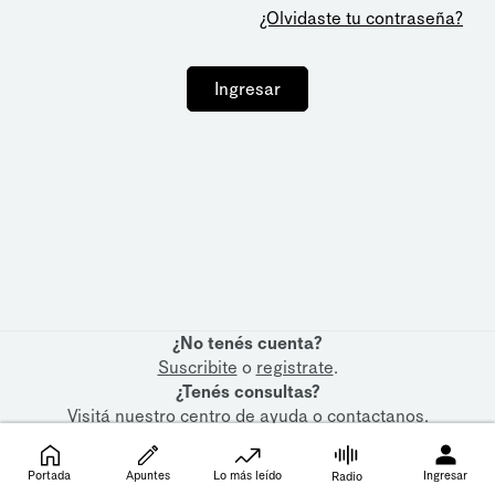
¿Olvidaste tu contraseña?
Ingresar
¿No tenés cuenta?
Suscribite
o
registrate
.
¿Tenés consultas?
Visitá nuestro
centro de ayuda
o
contactanos
.
Portada
Apuntes
Lo más leído
Ingresar
Radio