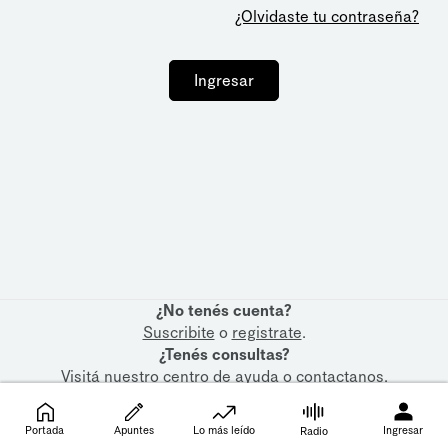
¿Olvidaste tu contraseña?
Ingresar
¿No tenés cuenta?
Suscribite
o
registrate
.
¿Tenés consultas?
Visitá nuestro
centro de ayuda
o
contactanos
.
Portada
Apuntes
Lo más leído
Ingresar
Radio