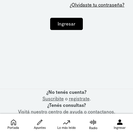
¿Olvidaste tu contraseña?
Ingresar
¿No tenés cuenta?
Suscribite
o
registrate
.
¿Tenés consultas?
Visitá nuestro
centro de ayuda
o
contactanos
.
Portada
Apuntes
Lo más leído
Ingresar
Radio