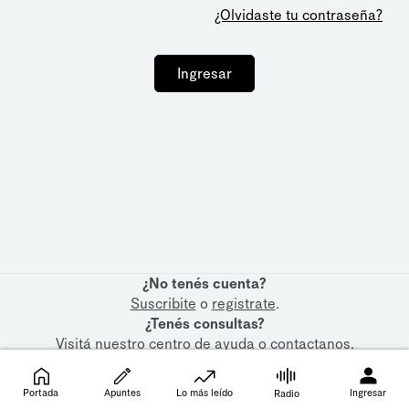
¿Olvidaste tu contraseña?
Ingresar
¿No tenés cuenta?
Suscribite
o
registrate
.
¿Tenés consultas?
Visitá nuestro
centro de ayuda
o
contactanos
.
Portada
Apuntes
Lo más leído
Ingresar
Radio