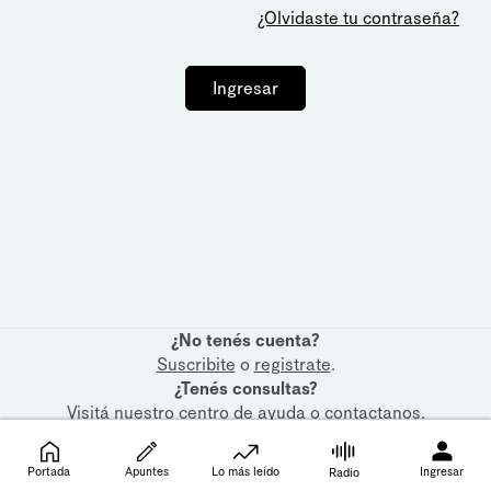
¿Olvidaste tu contraseña?
Ingresar
¿No tenés cuenta?
Suscribite
o
registrate
.
¿Tenés consultas?
Visitá nuestro
centro de ayuda
o
contactanos
.
Portada
Apuntes
Lo más leído
Ingresar
Radio