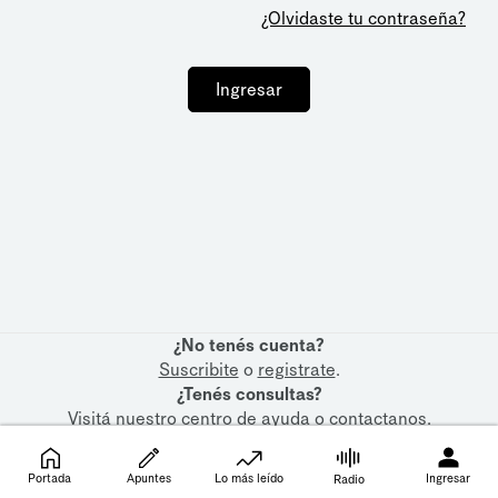
¿Olvidaste tu contraseña?
Ingresar
¿No tenés cuenta?
Suscribite
o
registrate
.
¿Tenés consultas?
Visitá nuestro
centro de ayuda
o
contactanos
.
Portada
Apuntes
Lo más leído
Ingresar
Radio