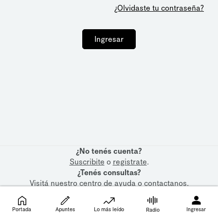
¿Olvidaste tu contraseña?
Ingresar
¿No tenés cuenta?
Suscribite
o
registrate
.
¿Tenés consultas?
Visitá nuestro
centro de ayuda
o
contactanos
.
Portada
Apuntes
Lo más leído
Ingresar
Radio