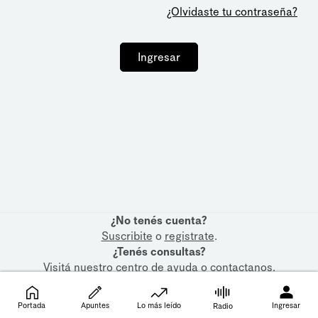
¿Olvidaste tu contraseña?
Ingresar
¿No tenés cuenta?
Suscribite
o
registrate
.
¿Tenés consultas?
Visitá nuestro
centro de ayuda
o
contactanos
.
Portada
Apuntes
Lo más leído
Ingresar
Radio