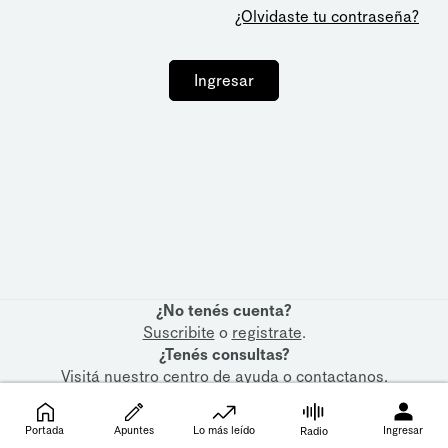
¿Olvidaste tu contraseña?
Ingresar
¿No tenés cuenta?
Suscribite
o
registrate
.
¿Tenés consultas?
Visitá nuestro
centro de ayuda
o
contactanos
.
Portada
Apuntes
Lo más leído
Ingresar
Radio