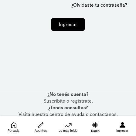
¿Olvidaste tu contraseña?
Ingresar
¿No tenés cuenta?
Suscribite
o
registrate
.
¿Tenés consultas?
Visitá nuestro
centro de ayuda
o
contactanos
.
Portada
Apuntes
Lo más leído
Ingresar
Radio