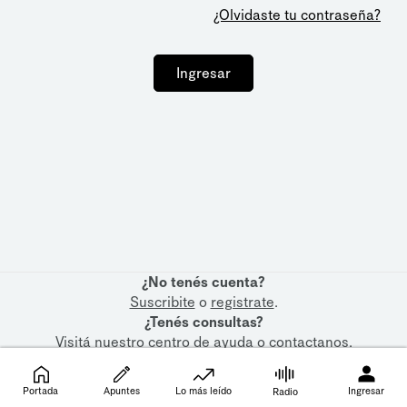
¿Olvidaste tu contraseña?
Ingresar
¿No tenés cuenta?
Suscribite
o
registrate
.
¿Tenés consultas?
Visitá nuestro
centro de ayuda
o
contactanos
.
Portada
Apuntes
Lo más leído
Ingresar
Radio