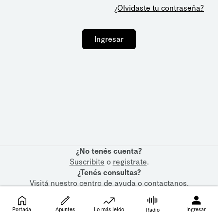
¿Olvidaste tu contraseña?
Ingresar
¿No tenés cuenta?
Suscribite
o
registrate
.
¿Tenés consultas?
Visitá nuestro
centro de ayuda
o
contactanos
.
Portada
Apuntes
Lo más leído
Ingresar
Radio