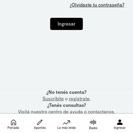
¿Olvidaste tu contraseña?
Ingresar
¿No tenés cuenta?
Suscribite
o
registrate
.
¿Tenés consultas?
Visitá nuestro
centro de ayuda
o
contactanos
.
Portada
Apuntes
Lo más leído
Ingresar
Radio