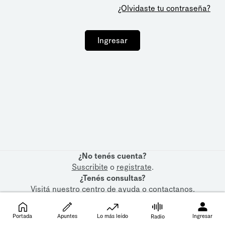
¿Olvidaste tu contraseña?
Ingresar
¿No tenés cuenta?
Suscribite
o
registrate
.
¿Tenés consultas?
Visitá nuestro
centro de ayuda
o
contactanos
.
Portada
Apuntes
Lo más leído
Ingresar
Radio