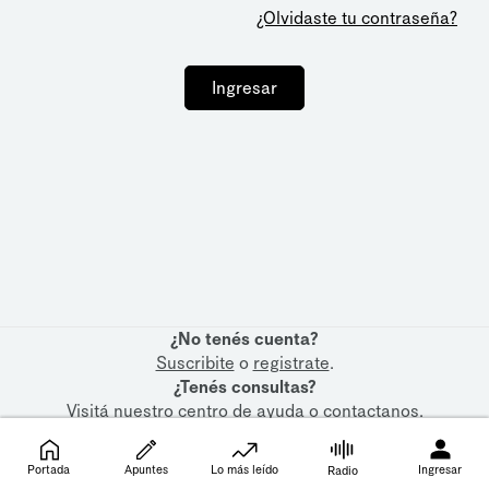
¿Olvidaste tu contraseña?
Ingresar
¿No tenés cuenta?
Suscribite
o
registrate
.
¿Tenés consultas?
Visitá nuestro
centro de ayuda
o
contactanos
.
Portada
Apuntes
Lo más leído
Ingresar
Radio