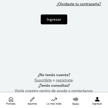
¿Olvidaste tu contraseña?
Ingresar
¿No tenés cuenta?
Suscribite
o
registrate
.
¿Tenés consultas?
Visitá nuestro
centro de ayuda
o
contactanos
.
Portada
Apuntes
Lo más leído
Ingresar
Radio