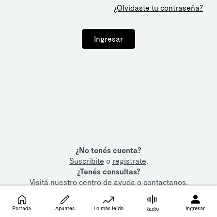
¿Olvidaste tu contraseña?
Ingresar
¿No tenés cuenta?
Suscribite
o
registrate
.
¿Tenés consultas?
Visitá nuestro
centro de ayuda
o
contactanos
.
Portada
Apuntes
Lo más leído
Ingresar
Radio