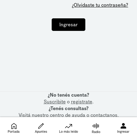
¿Olvidaste tu contraseña?
Ingresar
¿No tenés cuenta?
Suscribite
o
registrate
.
¿Tenés consultas?
Visitá nuestro
centro de ayuda
o
contactanos
.
Portada
Apuntes
Lo más leído
Ingresar
Radio