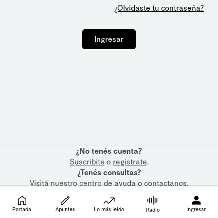
¿Olvidaste tu contraseña?
Ingresar
¿No tenés cuenta?
Suscribite
o
registrate
.
¿Tenés consultas?
Visitá nuestro
centro de ayuda
o
contactanos
.
Portada
Apuntes
Lo más leído
Ingresar
Radio