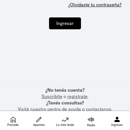
¿Olvidaste tu contraseña?
Ingresar
¿No tenés cuenta?
Suscribite
o
registrate
.
¿Tenés consultas?
Visitá nuestro
centro de ayuda
o
contactanos
.
Portada
Apuntes
Lo más leído
Ingresar
Radio