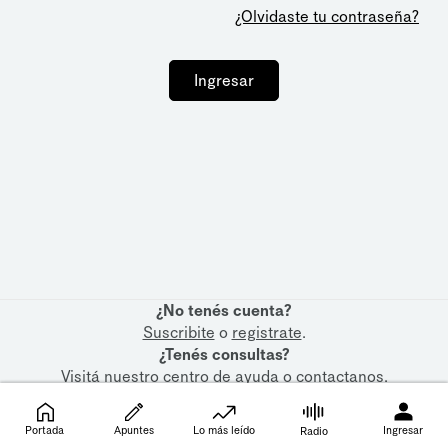
¿Olvidaste tu contraseña?
Ingresar
¿No tenés cuenta?
Suscribite
o
registrate
.
¿Tenés consultas?
Visitá nuestro
centro de ayuda
o
contactanos
.
Portada
Apuntes
Lo más leído
Ingresar
Radio