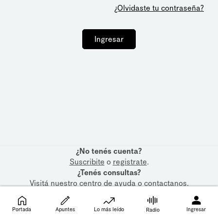
¿Olvidaste tu contraseña?
Ingresar
¿No tenés cuenta?
Suscribite
o
registrate
.
¿Tenés consultas?
Visitá nuestro
centro de ayuda
o
contactanos
.
Portada
Apuntes
Lo más leído
Ingresar
Radio