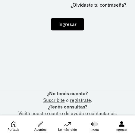
¿Olvidaste tu contraseña?
Ingresar
¿No tenés cuenta?
Suscribite
o
registrate
.
¿Tenés consultas?
Visitá nuestro
centro de ayuda
o
contactanos
.
Portada
Apuntes
Lo más leído
Ingresar
Radio