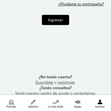
¿Olvidaste tu contraseña?
Ingresar
¿No tenés cuenta?
Suscribite
o
registrate
.
¿Tenés consultas?
Visitá nuestro
centro de ayuda
o
contactanos
.
Portada
Apuntes
Lo más leído
Ingresar
Radio