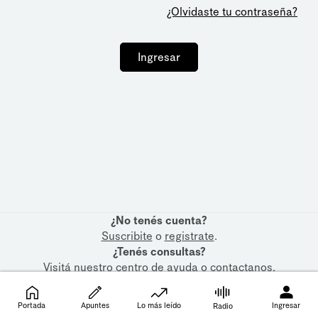
¿Olvidaste tu contraseña?
Ingresar
¿No tenés cuenta?
Suscribite
o
registrate
.
¿Tenés consultas?
Visitá nuestro
centro de ayuda
o
contactanos
.
Portada
Apuntes
Lo más leído
Ingresar
Radio