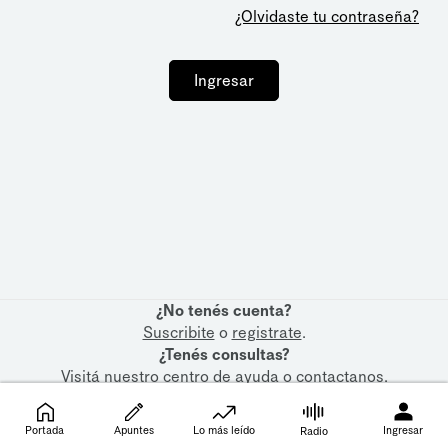
¿Olvidaste tu contraseña?
Ingresar
¿No tenés cuenta?
Suscribite
o
registrate
.
¿Tenés consultas?
Visitá nuestro
centro de ayuda
o
contactanos
.
Portada
Apuntes
Lo más leído
Ingresar
Radio