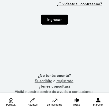
¿Olvidaste tu contraseña?
Ingresar
¿No tenés cuenta?
Suscribite
o
registrate
.
¿Tenés consultas?
Visitá nuestro
centro de ayuda
o
contactanos
.
Portada
Apuntes
Lo más leído
Ingresar
Radio