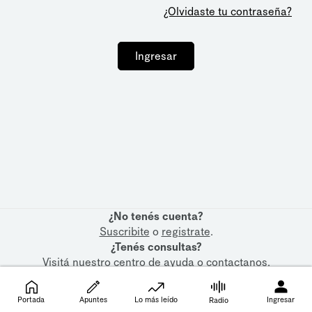
¿Olvidaste tu contraseña?
Ingresar
¿No tenés cuenta?
Suscribite
o
registrate
.
¿Tenés consultas?
Visitá nuestro
centro de ayuda
o
contactanos
.
Portada
Apuntes
Lo más leído
Ingresar
Radio