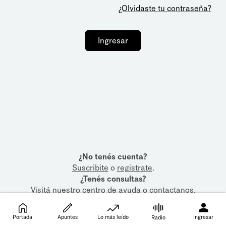
¿Olvidaste tu contraseña?
Ingresar
¿No tenés cuenta?
Suscribite
o
registrate
.
¿Tenés consultas?
Visitá nuestro
centro de ayuda
o
contactanos
.
Portada
Apuntes
Lo más leído
Ingresar
Radio