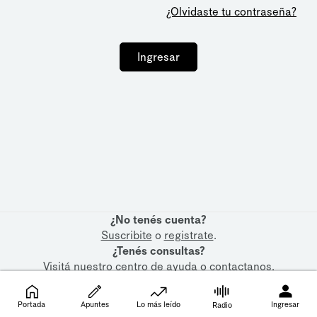
¿Olvidaste tu contraseña?
Ingresar
¿No tenés cuenta?
Suscribite
o
registrate
.
¿Tenés consultas?
Visitá nuestro
centro de ayuda
o
contactanos
.
Portada
Apuntes
Lo más leído
Ingresar
Radio