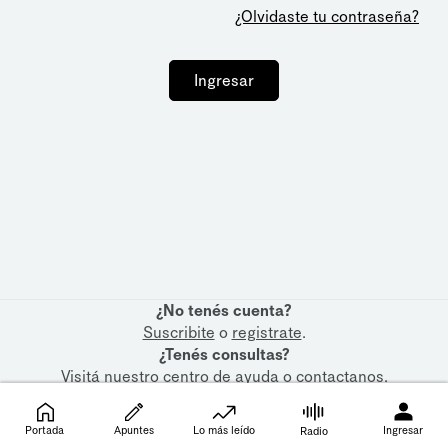
¿Olvidaste tu contraseña?
Ingresar
¿No tenés cuenta?
Suscribite
o
registrate
.
¿Tenés consultas?
Visitá nuestro
centro de ayuda
o
contactanos
.
Portada
Apuntes
Lo más leído
Ingresar
Radio