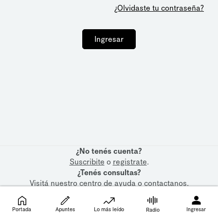
¿Olvidaste tu contraseña?
Ingresar
¿No tenés cuenta?
Suscribite
o
registrate
.
¿Tenés consultas?
Visitá nuestro
centro de ayuda
o
contactanos
.
Portada
Apuntes
Lo más leído
Ingresar
Radio